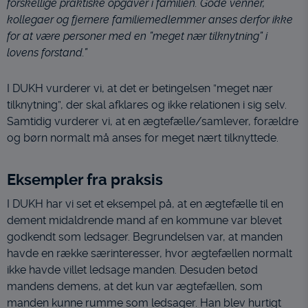
forskellige praktiske opgaver i familien. Gode venner,
Statistik
kollegaer og fjernere familiemedlemmer anses derfor ikke
Statistik-cookies bruges til at optimere design,
for at være personer med en ”meget nær tilknytning” i
brugervenlighed og effektiviteten af en
lovens forstand.”
hjemmeside. Fx ved at indsamle besøgsstatistik
om antal besøg og hvordan hjemmesiden bruges.
I DUKH vurderer vi, at det er betingelsen ”meget nær
Personalisering
tilknytning”, der skal afklares og ikke relationen i sig selv.
Personaliserings-cookies (tracking-cookies)
Samtidig vurderer vi, at en ægtefælle/samlever, forældre
indsamler brugerens digitale fodspor på tværs af
og børn normalt må anses for meget nært tilknyttede.
flere hjemmesider og registrerer, hvad brugeren
interesserer sig for/søger på for at kunne
personalisere indholdet på en hjemmeside - dvs.
Eksempler fra praksis
vise indhold, som kan være interessant for den
I DUKH har vi set et eksempel på, at en ægtefælle til en
enkelte bruger.
dement midaldrende mand af en kommune var blevet
Markedsføring
godkendt som ledsager. Begrundelsen var, at manden
Markedsførings-cookies (tracking-cookies)
havde en række særinteresser, hvor ægtefællen normalt
indsamler brugerens digitale fodspor på tværs af
ikke havde villet ledsage manden. Desuden betød
flere hjemmesider og registrerer, hvad brugeren
mandens demens, at det kun var ægtefællen, som
interesserer sig for/søger på for at kunne vise
manden kunne rumme som ledsager. Han blev hurtigt