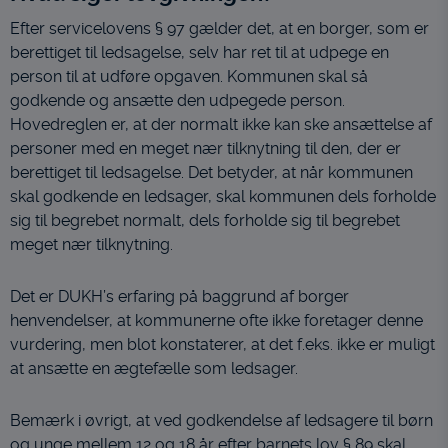
Efter servicelovens § 97 gælder det, at en borger, som er
berettiget til ledsagelse, selv har ret til at udpege en
person til at udføre opgaven. Kommunen skal så
godkende og ansætte den udpegede person.
Hovedreglen er, at der normalt ikke kan ske ansættelse af
personer med en meget nær tilknytning til den, der er
berettiget til ledsagelse. Det betyder, at når kommunen
skal godkende en ledsager, skal kommunen dels forholde
sig til begrebet normalt, dels forholde sig til begrebet
meget nær tilknytning.
Det er DUKH’s erfaring på baggrund af borger
henvendelser, at kommunerne ofte ikke foretager denne
vurdering, men blot konstaterer, at det f.eks. ikke er muligt
at ansætte en ægtefælle som ledsager.
Bemærk i øvrigt, at ved godkendelse af ledsagere til børn
og unge mellem 12 og 18 år efter barnets lov § 89 skal