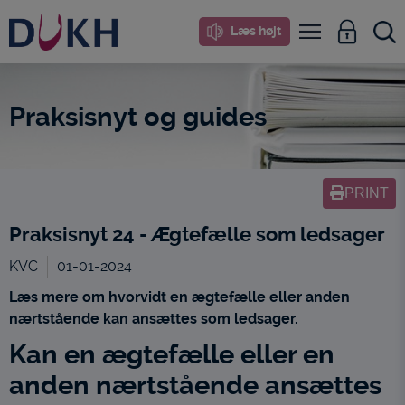
i
Læs højt
dette
site
Praksisnyt og guides
PRINT
Praksisnyt 24 - Ægtefælle som ledsager
KVC
01-01-2024
Læs mere om hvorvidt en ægtefælle eller anden
nærtstående kan ansættes som ledsager.
Kan en ægtefælle eller en
anden nærtstående ansættes