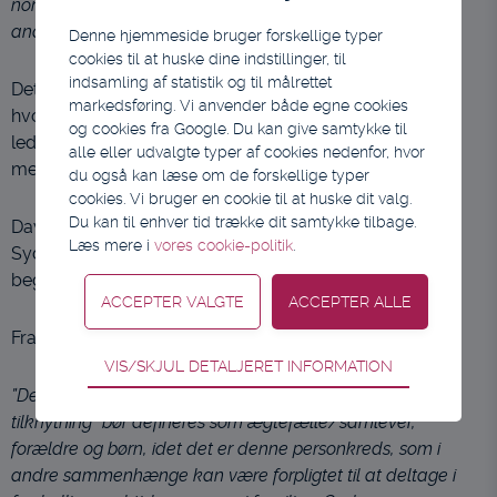
normalt ikke kunne ske ansættelse af en ægtefælle eller
andre med en meget nær tilknytning til borgeren.”
Denne hjemmeside bruger forskellige typer
cookies til at huske dine indstillinger, til
indsamling af statistik og til målrettet
Det vil sige, her bliver der anlagt en ret bred fortolkning,
markedsføring. Vi anvender både egne cookies
hvor f.eks. venner kan udelukkes fra at blive ansat som
og cookies fra Google. Du kan give samtykke til
ledsager hos en borger, hvis der er en nær tilknytning
alle eller udvalgte typer af cookies nedenfor, hvor
mellem borgeren og pågældende ven.
du også kan læse om de forskellige typer
cookies. Vi bruger en cookie til at huske dit valg.
Du kan til enhver tid trække dit samtykke tilbage.
Daværende Det Sociale Nævn i Statsforvaltning
Læs mere i
vores cookie-politik
.
Syddanmark har i en afgørelse taget stilling til, hvordan
begrebet ”meget nær tilknytning” skal forstås.
Fra afgørelsen:
Teknisk
VIS/SKJUL DETALJERET INFORMATION
Tekniske cookies er nødvendige for
”Det er nævnets vurdering, at personer med ”meget nær
hjemmesidens grundlæggende funktioner som fx
tilknytning” bør defineres som ægtefælle/samlever,
navigation, adgangskontrol samt indkøbskurv og
forældre og børn, idet det er denne personkreds, som i
kan derfor ikke fravælges.
andre sammenhænge kan være forpligtet til at deltage i