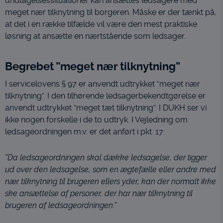
undtagelsessituationer kan ansættes ledsagere med
meget nær tilknytning til borgeren. Måske er der tænkt på,
at det i en række tilfælde vil være den mest praktiske
løsning at ansætte en nærtstående som ledsager.
Begrebet ”meget nær tilknytning”
I servicelovens § 97 er anvendt udtrykket ”meget nær
tilknytning”. I den tilhørende ledsagerbekendtgørelse er
anvendt udtrykket ”meget tæt tilknytning”. I DUKH ser vi
ikke nogen forskelle i de to udtryk. I Vejledning om
ledsageordningen m.v. er det anført i pkt. 17:
”Da ledsageordningen skal dække ledsagelse, der ligger
ud over den ledsagelse, som en ægtefælle eller andre med
nær tilknytning til brugeren ellers yder, kan der normalt ikke
ske ansættelse af personer, der har nær tilknytning til
brugeren af ledsageordningen.”