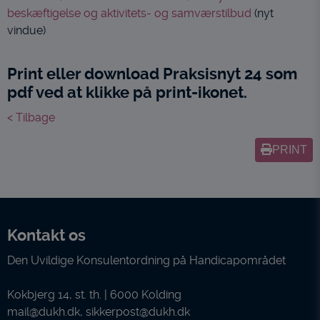
beskæftigelse og aktivitets- og samværstilbud
(nyt
vindue)
Print eller download Praksisnyt 24 som
pdf ved at klikke på print-ikonet.
< Tilbage
PRINT
Kontakt os
Den Uvildige Konsulentordning på Handicapområdet
Kokbjerg 14, st. th. | 6000 Kolding
mail@dukh.dk
,
sikkerpost@dukh.dk