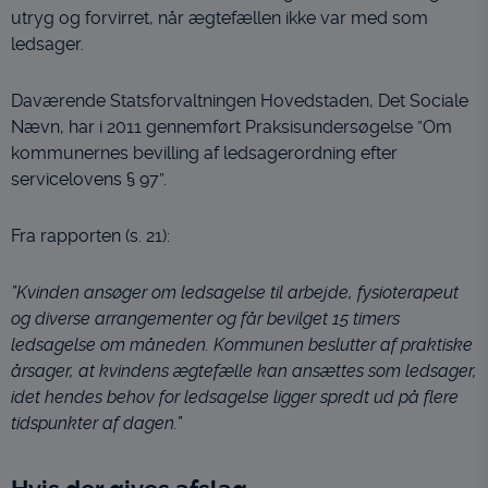
personrettede annoncer, når denne færdes på
utryg og forvirret, når ægtefællen ikke var med som
internettet.
ledsager.
Daværende Statsforvaltningen Hovedstaden, Det Sociale
Nævn, har i 2011 gennemført Praksisundersøgelse ”Om
kommunernes bevilling af ledsagerordning efter
servicelovens § 97”.
Fra rapporten (s. 21):
”Kvinden ansøger om ledsagelse til arbejde, fysioterapeut
og diverse arrangementer og får bevilget 15 timers
ledsagelse om måneden. Kommunen beslutter af praktiske
årsager, at kvindens ægtefælle kan ansættes som ledsager,
idet hendes behov for ledsagelse ligger spredt ud på flere
tidspunkter af dagen.”