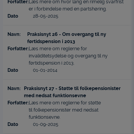
Læs mere om hvor lang en rimelig svarfrist
Personaliserings-cookies (tracking-cookies)
er i forbindelse med en partshøring.
indsamler brugerens digitale fodspor på tværs af
28-05-2025
flere hjemmesider og registrerer, hvad brugeren
interesserer sig for/søger på for at kunne
personalisere indholdet på en hjemmeside - dvs.
Praksisnyt 26 - Om overgang til ny
vise indhold, som kan være interessant for den
førtidspension i 2013
enkelte bruger.
Læs mere om reglerne for
Markedsføring
invaliditetsydelse og overgang til ny
Markedsførings-cookies (tracking-cookies)
førtidspension i 2013.
indsamler brugerens digitale fodspor på tværs af
01-01-2014
flere hjemmesider og registrerer, hvad brugeren
interesserer sig for/søger på for at kunne vise
personrettede annoncer, når denne færdes på
Praksisnyt 27 - Støtte til folkepensionister
internettet.
med nedsat funktionsevne
Læs mere om reglerne for støtte
til folkepensionister med nedsat
funktionsevne.
01-09-2025