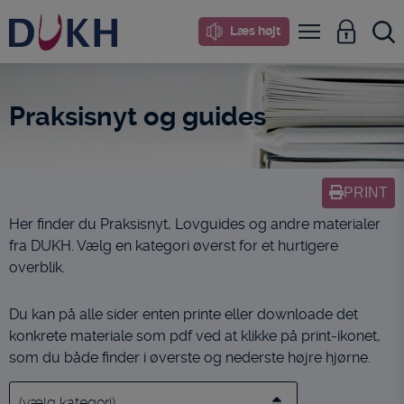
i
Læs højt
dette
site
Praksisnyt og guides
PRINT
Her finder du Praksisnyt, Lovguides og andre materialer
fra DUKH. Vælg en kategori øverst for et hurtigere
overblik.
Du kan på alle sider enten printe eller downloade det
konkrete materiale som pdf ved at klikke på print-ikonet,
som du både finder i øverste og nederste højre hjørne.
Vælg