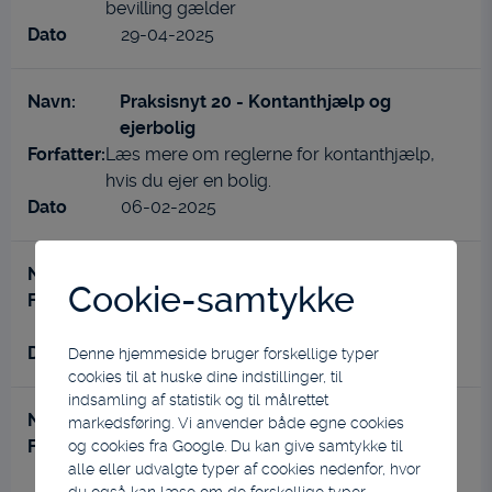
bevilling gælder
29-04-2025
Praksisnyt 20 - Kontanthjælp og
ejerbolig
Læs mere om reglerne for kontanthjælp,
hvis du ejer en bolig.
06-02-2025
Praksisnyt 21 - Vejledningsforpligtelsen
Cookie-samtykke
Læs mere om hvornår kommunen har
pligt til at yde vejledning.
29-04-2025
Denne hjemmeside bruger forskellige typer
cookies til at huske dine indstillinger, til
indsamling af statistik og til målrettet
Praksisnyt 22 - Venteliste til botilbud
markedsføring. Vi anvender både egne cookies
Læs mere om hvorvidt kommunen må
og cookies fra Google. Du kan give samtykke til
alle eller udvalgte typer af cookies nedenfor, hvor
placere en borger med behov for et