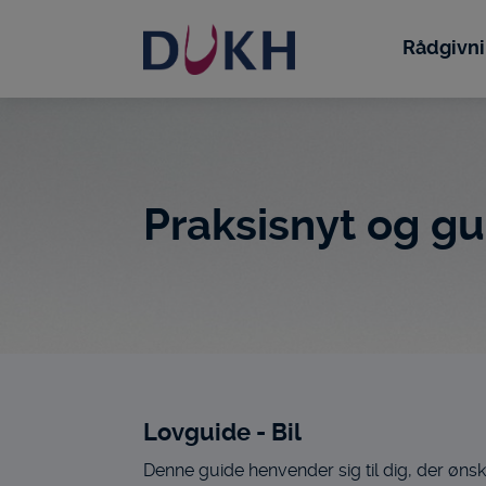
i
dette
Rådgivn
site
Praksisnyt og gu
Lovguide - Bil
Denne guide henvender sig til dig, der ønsker