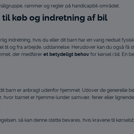
 målgruppe, rammer og regler på handicapbil-området.
til køb og indretning af bil
rlig indretning, hvis du eller dit barn har en varig nedsat fysis
 til og fra arbejde, uddannelse. Herudover kan du også få støtte
emmet, der medfører
et betydeligt behov
for kørsel i bil. En 
s dit barn er anbragt udenfor hjemmet. Udover de generelle bet
der, hvor barnet er hjemme (under samvær, ferier eller ligne
.
ringelsen, så kan denne støtte bevares, hvis kravene til kørsels