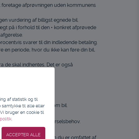
r at foretage afprøvningen uden kommunens
 vurdering af billigst egnede bil.
 på i forhold til den • konkret afprøvede
 afgørelse.
procentvis svarer til din indledende betaling.
e en periode, hvor du ikke kan føre din bil,
a de skal indhentes. Det er også
 af statistik og til
l at træffe afgørelse om bil.
samtykke til alle eller
i bruger en cookie til
olitik
.
rivelse af dit samlede kørselsbehov.
idere for at afklare, om du er omfattet af