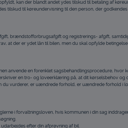
er opfyldt, kan der blandt andet ydes tilskud til betaling af k
es tilskud til køreundervisning til den person, der godkende
gift, brændstofforbrugsafgift og registrerings- afgift, samti
krav, at der er ydet lån til bilen, men du skal opfylde betingelsern
nen anvende en forenklet sagsbehandlingsprocedure, hvor k
rskriver en tro- og loveerklæring på, at dit kørselsbehov og 
som du vurderer, er uændrede forhold, er uændrede forhold i l
r reglerne i forvaltningsloven, hvis kommunen i din sag inddra
søgning.
 udarbejdes efter din afprøvning af bil.