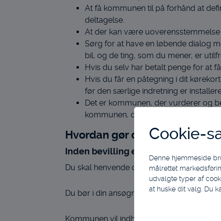
At få kommunen til på forhånd at def
deltagelse.
At der kan være uoverensstemmelse me
Sørg for at have en løbende dialog 
bil, og de ting, som du mener, er utilfr
Hvis du selv har betalt penge for at få
Hvis du får en påtegning i dit kørekort
før den særlige indretning er installer
Det er kommunen, der vurderer og bes
kommunen, der bestemmer, om de kan 
Cookie-s
Hvordan gør du
I
nden bevilling er givet:
Denne hjemmeside bruger
Du skal henvende dig til din sagsbehandle
målrettet markedsførin
udvalgte typer af cook
at huske dit valg. Du k
Du bør i din ansøgning beskrive, om du kan
Kommunen vil indhente oplysninger om din f