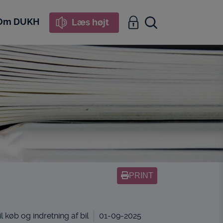
Om DUKH
Læs højt
PRINT
l køb og indretning af bil
01-09-2025