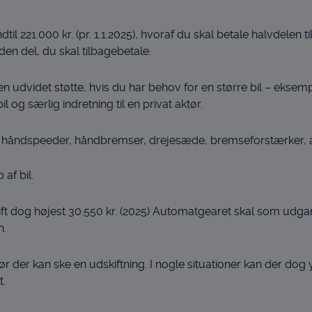
til 221.000 kr. (pr. 1.1.2025), hvoraf du skal betale halvdelen 
 den del, du skal tilbagebetale.
 en udvidet støtte, hvis du har behov for en større bil – ekse
g særlig indretning til en privat aktør.
bil: håndspeeder, håndbremser, drejesæde, bremseforstærker, 
 af bil.
gift dog højest 30.550 kr. (2025) Automatgearet skal som udg
n.
før der kan ske en udskiftning. I nogle situationer kan der dog 
t.