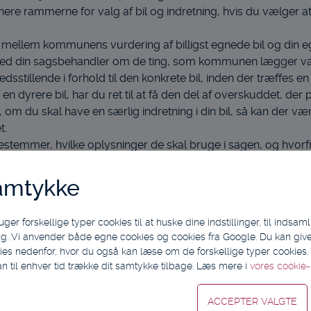
inere rammerne for valg af bil og indretning, hvis du vælge
llem kommunens vurdering af billigst egnede bil og din egen
med din sagsbehandler om de ting, som kommunen lægger vægt
edsstillende i forhold til den konkrete bil, inden der træffes en
 en dyrere bil, har du ret til at få den del af overskuddet, der 
, om du skal have en særlig indretning i din bil, så kan der vær
et.
temmer, hvilke oplysninger de skal bruge i sagen, og hvorfr
nøjes med en tro- og love erklæring ved genbevilling.
amtykke
 forskellige typer cookies til at huske dine indstillinger, til indsamling
r i kommunen for at søge om bil. Kommunen har kompetencen ti
g. Vi anvender både egne cookies og cookies fra Google. Du kan give 
ies nedenfor, hvor du også kan læse om de forskellige typer cookies. V
an til enhver tid trække dit samtykke tilbage. Læs mere i
vores cookie-p
 bruge offentlige transportmidler/egen bil samt lave en besk
unktionsevne hos relevante instanser, syge- hus, læge med v