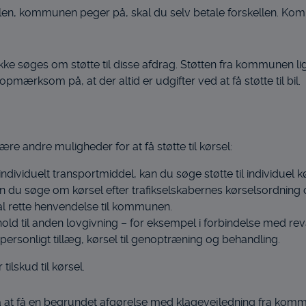
 bilen, kommunen peger på, skal du selv betale forskellen. K
ikke søges om støtte til disse afdrag. Støtten fra kommunen l
pmærksom på, at der altid er udgifter ved at få støtte til bil.
 andre muligheder for at få støtte til kørsel:
ndividuelt transportmiddel, kan du søge støtte til individuel
u søge om kørsel efter trafikselskabernes kørselsordning
al rette henvendelse til kommunen.
nhold til anden lovgivning – for eksempel i forbindelse med re
ersonligt tillæg, kørsel til genoptræning og behandling.
lskud til kørsel.
 at få en begrundet afgørelse med klagevejledning fra kom