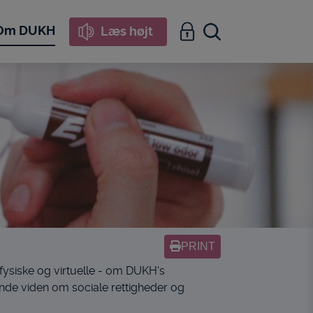
Om DUKH
Læs højt
PRINT
fysiske og virtuelle - om DUKH's
de viden om sociale rettigheder og