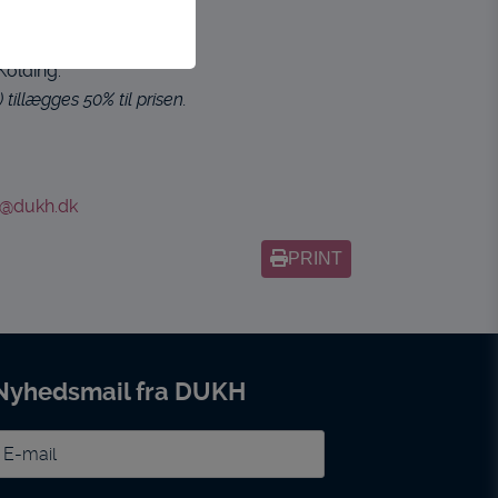
tion, adgangskontrol
 Kolding.
tillægges 50% til prisen.
meside. Fx ved at
l@dukh.dk
af flere hjemmesider
PRINT
ldet på en
f flere hjemmesider og
Nyhedsmail fra DUKH
noncer, når denne
-
ail