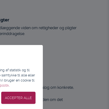
igter
ndlæggende viden om rettigheder og pligter
gerinddragelse.
olding.
tillægges 50% til prisen.
 af statistik og til
samtykke til alle eller
myndighed
i bruger en cookie til
olitik
.
rfulgt af spørgsmål og dialog om konkrete,
DUKH med dybdegående viden om det