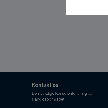
Teknisk
Tekniske cookies er n
samt indkøbskurv og ka
Statistik
Statistik-cookies bruge
indsamle besøgsstati
Personalise
Personaliserings-cooki
og registrerer, hvad b
hjemmeside - dvs. vise
Markedsfør
Markedsførings-cookie
Kontakt os
registrerer, hvad brug
færdes på internettet.
Den Uvildige Konsulentordning på
Handicapområdet