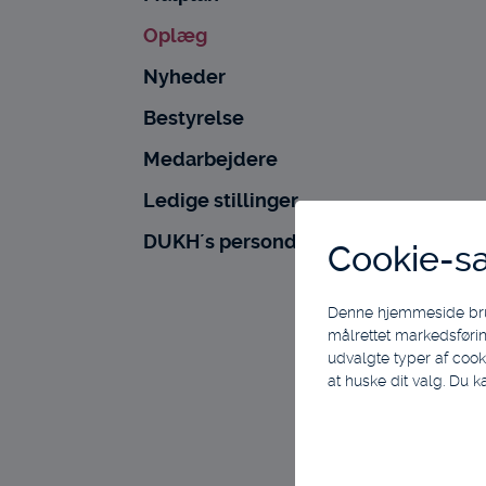
Oplæg
Nyheder
Bestyrelse
Medarbejdere
Ledige stillinger
DUKH´s persondatapolitik
Cookie-s
Denne hjemmeside bruger
målrettet markedsførin
udvalgte typer af cook
at huske dit valg. Du k