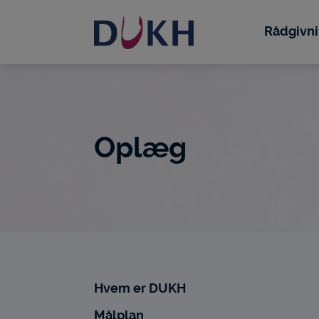
i
dette
Rådgivn
site
Oplæg
Hvem er DUKH
Målplan