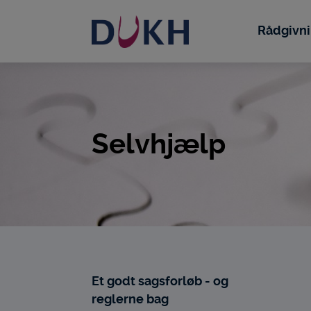
i
dette
Rådgivn
site
Selvhjælp
Et godt sagsforløb - og
reglerne bag