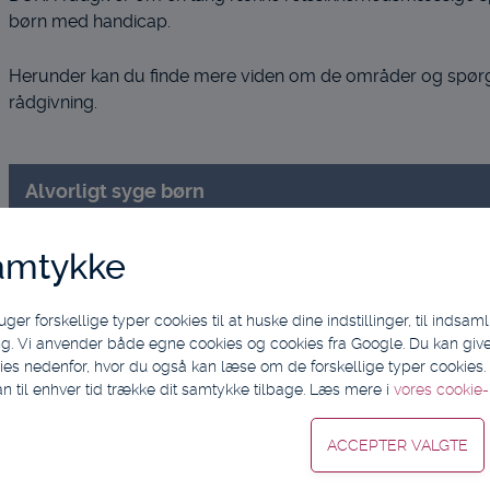
børn med handicap.
Herunder kan du finde mere viden om de områder og spørg
rådgivning.
Alvorligt syge børn
amtykke
Anbringelse og aflastning
 forskellige typer cookies til at huske dine indstillinger, til indsamling
Behandling og træning
g. Vi anvender både egne cookies og cookies fra Google. Du kan give 
ies nedenfor, hvor du også kan læse om de forskellige typer cookies. V
Dagtilbud - børnehave og SFO
an til enhver tid trække dit samtykke tilbage. Læs mere i
vores cookie-p
Hjemmetræning