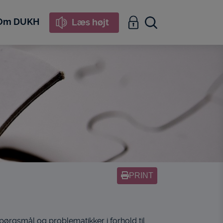
Om DUKH
Læs højt
PRINT
rgsmål og problematikker i forhold til