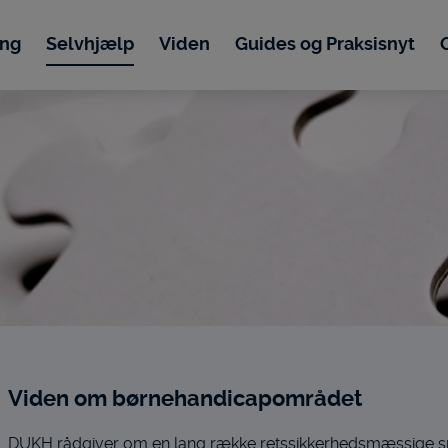
ing
Selvhjælp
Viden
Guides og Praksisnyt
Viden om børnehandicapområdet
DUKH rådgiver om en lang række retssikkerhedsmæssige spø