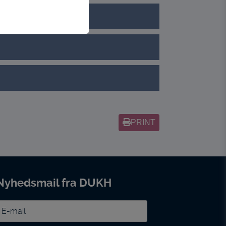
tion, adgangskontrol
meside. Fx ved at
af flere hjemmesider
ldet på en
PRINT
f flere hjemmesider og
noncer, når denne
Nyhedsmail fra DUKH
-
ail