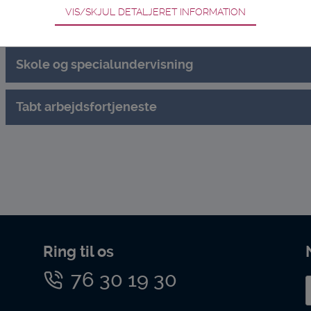
VIS/SKJUL DETALJERET INFORMATION
Kompensationsberettigende udgifter til børn
ødvendige for hjemmesidens grundlæggende funktioner som fx naviga
n derfor ikke fravælges.
Skole og specialundervisning
s til at optimere design, brugervenlighed og effektiviteten af en hjem
stik om antal besøg og hvordan hjemmesiden bruges.
Tabt arbejdsfortjeneste
ring
es (tracking-cookies) indsamler brugerens digitale fodspor på tværs 
rugeren interesserer sig for/søger på for at kunne personalisere indho
 indhold, som kan være interessant for den enkelte bruger.
ing
s (tracking-cookies) indsamler brugerens digitale fodspor på tværs a
eren interesserer sig for/søger på for at kunne vise personrettede an
Ring til os
76 30 19 30
E
m