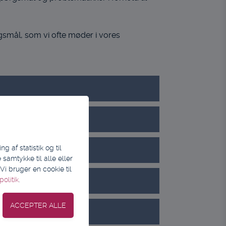
smål, som vi ofte møder i vores
 af statistik og til
samtykke til alle eller
i bruger en cookie til
olitik
.