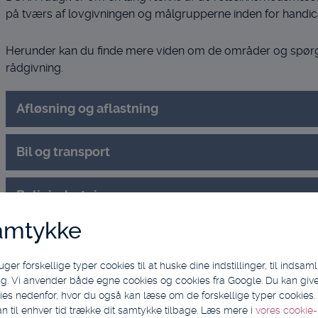
på tværs af lovgivningen og målgrupperne inden for handi
Herunder kan du finde mere viden om de områder og spørg
rådgivning.
Afløsning og aflastning
Bil og transport
Boligindretning
amtykke
Forbrugsgoder
 forskellige typer cookies til at huske dine indstillinger, til indsamling
Hjælpemidler
g. Vi anvender både egne cookies og cookies fra Google. Du kan give 
ies nedenfor, hvor du også kan læse om de forskellige typer cookies. V
an til enhver tid trække dit samtykke tilbage. Læs mere i
vores cookie-p