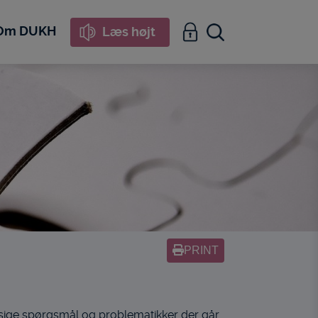
Om DUKH
Læs højt
PRINT
ige spørgsmål og problematikker der går