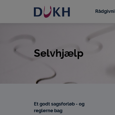
i
dette
Rådgivn
site
Selvhjælp
Et godt sagsforløb - og
reglerne bag