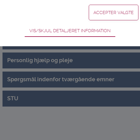
Overgangen fra barn til voksen
Pasning af døende
VIS/SKJUL DETALJERET INFORMATION
ødvendige for hjemmesidens grundlæggende funktioner som fx naviga
Pasning af nærtstående med handicap eller alvo
n derfor ikke fravælges.
Personlig hjælp og pleje
s til at optimere design, brugervenlighed og effektiviteten af en hjem
stik om antal besøg og hvordan hjemmesiden bruges.
Spørgsmål indenfor tværgående emner
ring
es (tracking-cookies) indsamler brugerens digitale fodspor på tværs 
STU
rugeren interesserer sig for/søger på for at kunne personalisere indho
 indhold, som kan være interessant for den enkelte bruger.
ing
s (tracking-cookies) indsamler brugerens digitale fodspor på tværs a
eren interesserer sig for/søger på for at kunne vise personrettede an