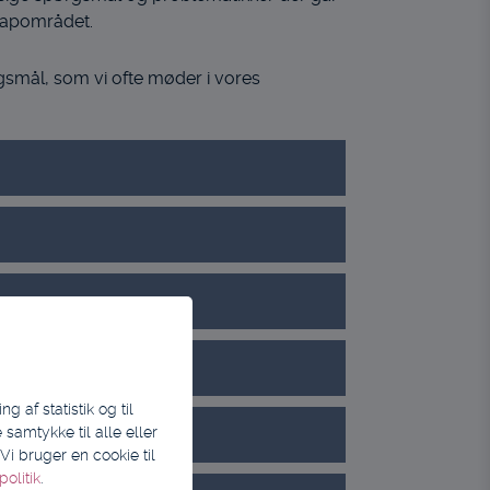
capområdet.
smål, som vi ofte møder i vores
 af statistik og til
samtykke til alle eller
i bruger en cookie til
olitik
.