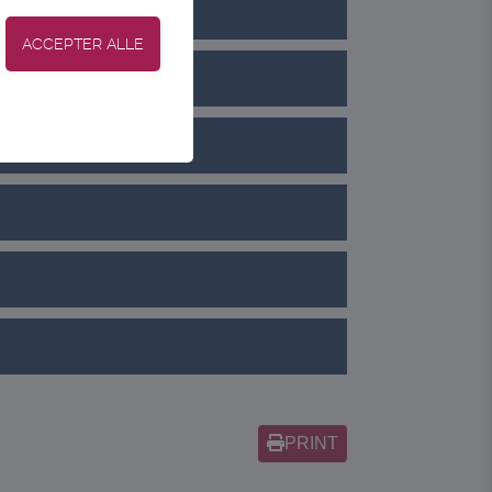
tion, adgangskontrol
rlig sygdom
meside. Fx ved at
af flere hjemmesider
ldet på en
PRINT
f flere hjemmesider og
noncer, når denne